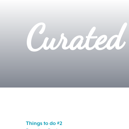
Curated
Things to do #2