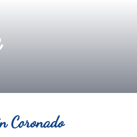
e
in Coronado