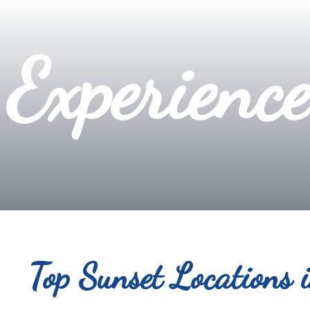
 Experienc
Top Sunset Locations 