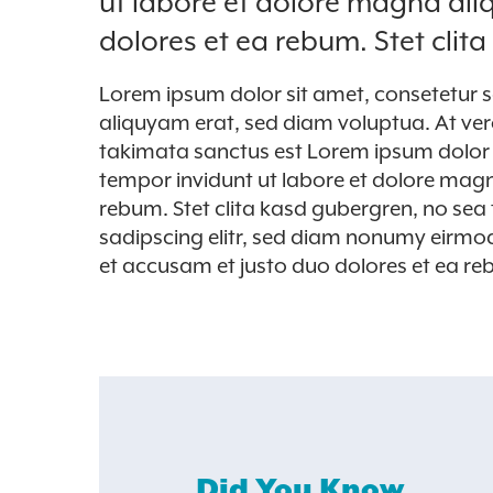
ut labore et dolore magna ali
aliquyam
aliquyam
dolores et ea rebum. Stet cli
erat,
erat,
sed
sed
diam
diam
Lorem ipsum dolor sit amet, consetetur 
voluptua.
voluptua.
aliquyam erat, sed diam voluptua. At ver
At
At
takimata sanctus est Lorem ipsum dolor 
vero
vero
tempor invidunt ut labore et dolore magn
eos
eos
et
et
rebum. Stet clita kasd gubergren, no sea
accusam
accusam
sadipscing elitr, sed diam nonumy eirmo
et
et
et accusam et justo duo dolores et ea re
justo
justo
duo
duo
dolores
dolores
et
et
ea
ea
rebum.
rebum.
Title
Title
Did You Know
1
2